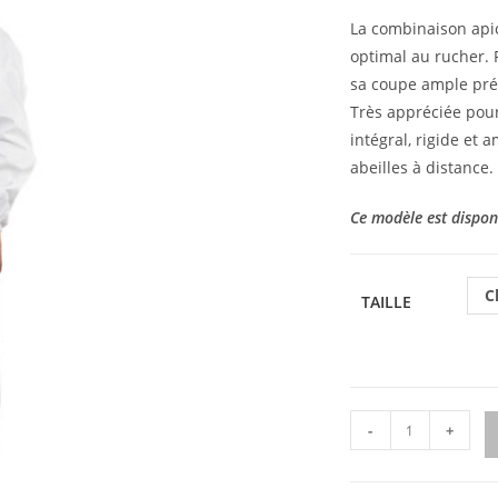
La combinaison apic
optimal au rucher. F
sa coupe ample prévi
Très appréciée pour 
intégral, rigide et 
abeilles à distance.
Ce modèle est disponib
C
TAILLE
-
+