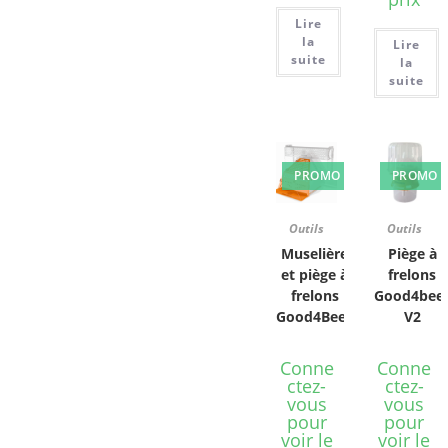
Lire
la
Lire
suite
la
suite
PROMO !
PROMO !
Outils
Outils
Muselière
Piège à
et piège à
frelons
frelons
Good4bee
Good4Bees
V2
Conne
Conne
ctez-
ctez-
vous
vous
pour
pour
voir le
voir le