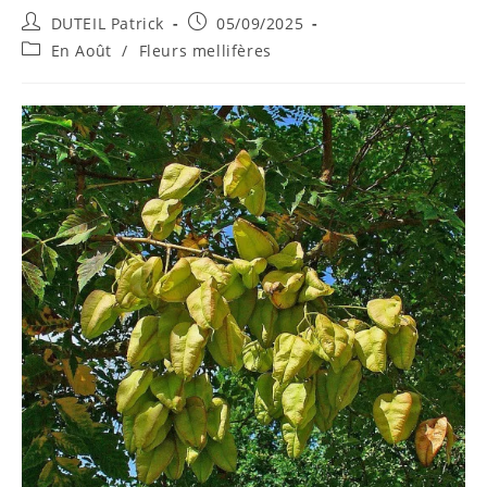
DUTEIL Patrick
05/09/2025
En Août
/
Fleurs mellifères