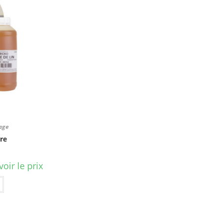
age
tre
oir le prix