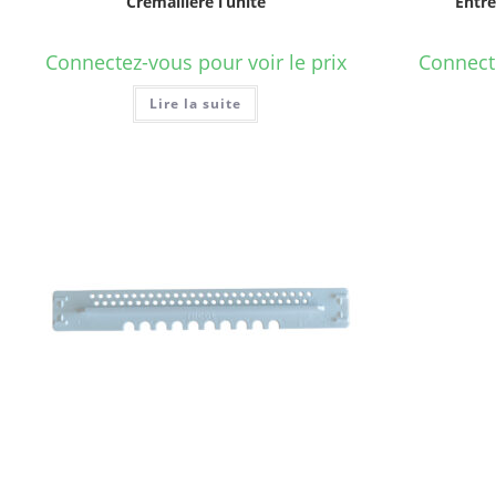
Crémaillère l’unité
Entré
Connectez-vous pour voir le prix
Connecte
Lire la suite