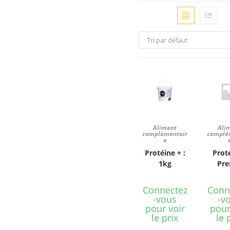
Tri par défaut
Aliment
Ali
complémentair
complé
e
Protéine + :
Prot
1kg
Pre
Connectez
Conn
-vous
-v
pour voir
pour
le prix
le 