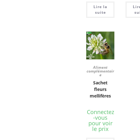
Lire la
Lir
suite
su
Aliment
complémentair
e
Sachet
fleurs
mellifères
Connectez
-vous
pour voir
le prix