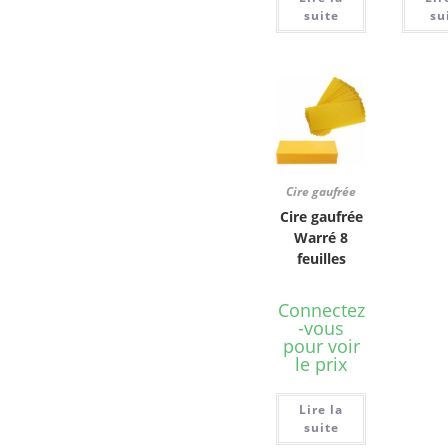
suite
su
Cire gaufrée
Cire gaufrée
Warré 8
feuilles
Connectez
-vous
pour voir
le prix
Lire la
suite