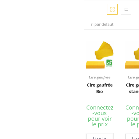
Tri par défaut
Cire gaufrée
Cire g
Cire gaufrée
Cire g
Bio
stan
Connectez
Conn
-vous
-v
pour voir
pour
le prix
le 
Lire la
Lir